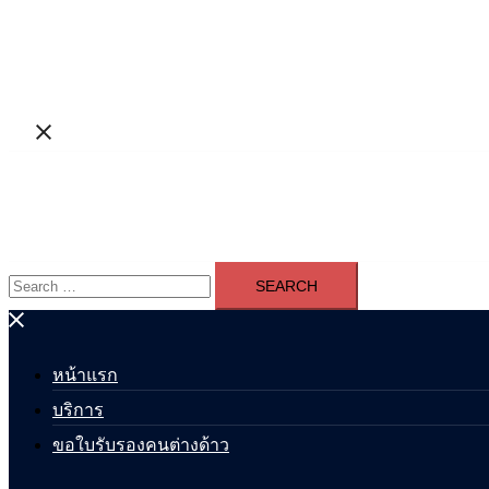
Search
for:
หน้าแรก
บริการ
ขอใบรับรองคนต่างด้าว