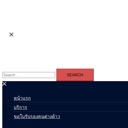
Search
for:
หน้าแรก
บริการ
ขอใบรับรองคนต่างด้าว