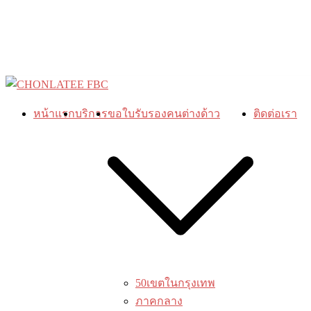
Skip
to
content
หน้าแรก
บริการ
ขอใบรับรองคนต่างด้าว
ติดต่อเรา
50เขตในกรุงเทพ
ภาคกลาง