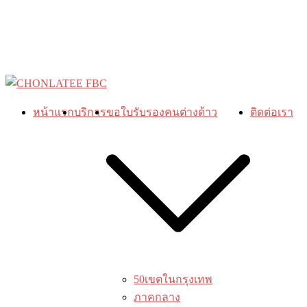
Skip
to
content
หน้าแรก
บริการ
ขอใบรับรองคนต่างด้าว
ติดต่อเรา
50เขตในกรุงเทพ
ภาคกลาง