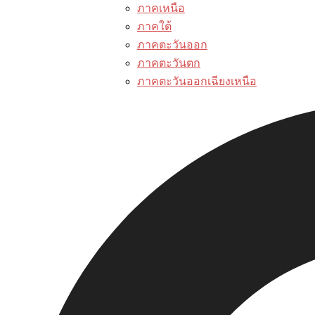
ภาคเหนือ
ภาคใต้
ภาคตะวันออก
ภาคตะวันตก
ภาคตะวันออกเฉียงเหนือ